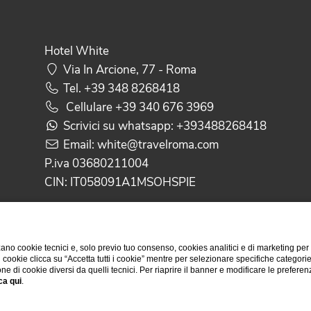
Hotel White
Via In Arcione, 77 - Roma
Tel.
+39 348 8268418
Cellulare
+39 340 676 3969
Scrivici su whatsapp:
+393488268418
Email:
white@travelroma.com
P.iva 03680211004
CIN: IT058091A1MSOHSPIE
TRAVELROMA HOTELS
ano cookie tecnici e, solo previo tuo consenso, cookies analitici e di marketing per
di cookie clicca su “Accetta tutti i cookie” mentre per selezionare specifiche categori
one di cookie diversi da quelli tecnici. Per riaprire il banner e modificare le preferen
ca qui
.
Website by Blastness