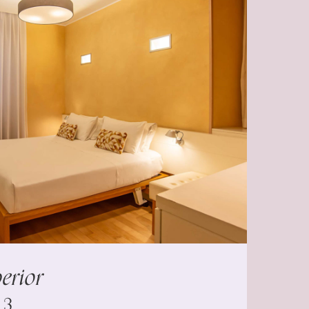
erior
3