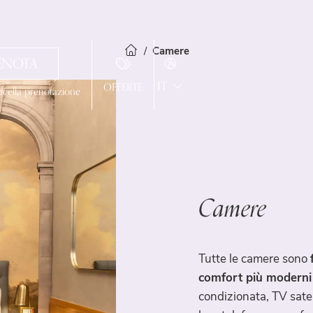
Camere
ENOTA
IT
OFFERTE
ncella prenotazione
EN
FR
Hotel
ES
Camere
Servizi
Camere
Standard
Superior
Tutte le camere sono
Junior Suite
comfort più moderni
condizionata, TV satel
Spa & Fitness