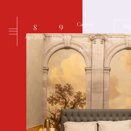
Dettagli prenotazione
1
Camere
8
9
PR
Ago
2026
Ago
2026
Modifica / Ca
2
Adulti