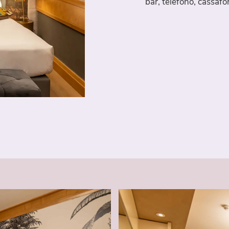
bar, telefono, cassafo
Travelroma Hotels
Dove siamo
Gallery
Offerte
Prenota