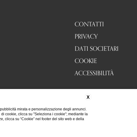
CONTATTI
PRIVACY
DATI SOCIETARI
COOKIE
ACCESSIBILITÀ
X
 pubblicità mirata e personalizzazione degli annunci.
e di cookie, clicca su "Seleziona i cookie"; mediante la
ze, clicca su “Cookie” nel footer del sito web e della
Hai bisogno di aiuto?