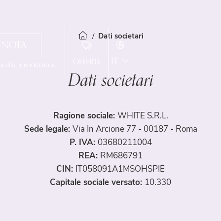
Dati societari
ENOTA
IT
OFFERTE
ncella prenotazione
Dati societari
EN
FR
Hotel
ES
Ragione sociale:
WHITE S.R.L.
Camere
Servizi
Sede legale:
Via In Arcione 77 - 00187 - Roma
P. IVA:
03680211004
Spa & Fitness
Standard
REA:
RM686791
CIN:
IT058091A1MSOHSPIE
Superior
Travelroma Hotels
Capitale sociale versato:
10.330
Junior Suite
Dove siamo