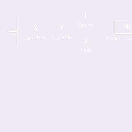
Dettagli prenotazione
1
Camere
8
9
PR
Ago
2026
Ago
2026
Modifica / Ca
2
Adulti