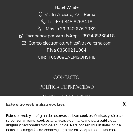
Hotel White
Via In Arcione, 77 - Roma
Tel.
+39 348 8268418
Móvil
+39 340 676 3969
Escríbenos por WhatsApp:
+393488268418
Correo electrónico:
white@travelroma.com
P.iva 03680211004
CIN: IT058091A1MSOHSPIE
CONTACTO
POLÍTICA DE PRIVACIDAD
DATOS DE LA EMPRESA
X
Este sitio web utiliza cookies
COOKIE
Este sitio web y la página de reservas utilizan cookies técnicas y, sólo con
ACCESSIBILITY
su consentimiento, cookies analíticas y de marketing para publicidad
dirigida y personalización de anuncios. Para consentir la instalación de
todas las categorías de cookies, haga clic en “Aceptar todas las cookies”