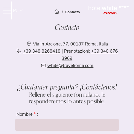
ES
Contacto
IT
Contacto
EN
FR
Via In Arcione, 77
, 00187 Roma, Italia
+39 348 8268418
| Prenotazioni:
+39 340 676
Hotel
3969
Habitaciones
white@travelroma.com
Servicios
Spa & Gimnasio
Habitación Estándar
¿Cualquier pregunta? ¡Contáctenos!
Habitación Superior
Travelroma Hotels
Junior Suite
Rellene el siguiente formulario, le
Dónde estamos
responderemos lo antes posible.
Galería
Nombre
*
:
Ofertas