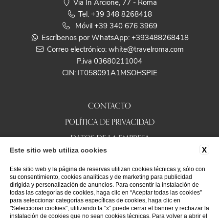
Via In Arcione, 77 - Roma
Tel.
+39 348 8268418
Móvil
+39 340 676 3969
Escríbenos por WhatsApp:
+393488268418
Correo electrónico:
white@travelroma.com
P.iva 03680211004
CIN: IT058091A1MSOHSPIE
CONTACTO
POLÍTICA DE PRIVACIDAD
DATOS DE LA EMPRESA
X
Este sitio web utiliza cookies
COOKIE
Este sitio web y la página de reservas utilizan cookies técnicas y, sólo con
ACCESSIBILITY
su consentimiento, cookies analíticas y de marketing para publicidad
dirigida y personalización de anuncios. Para consentir la instalación de
todas las categorías de cookies, haga clic en “Aceptar todas las cookies”
para seleccionar categorías específicas de cookies, haga clic en
TRAVELROMA HOTELS
"Seleccionar cookies"; utilizando la “x” puede cerrar el banner y rechazar la
instalación de cookies que no sean cookies técnicas. Para volver a abrir el