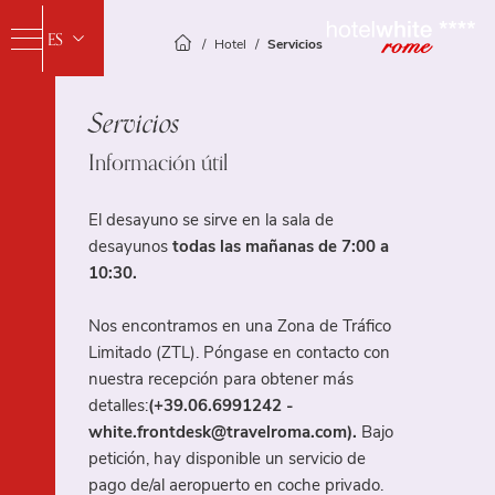
ES
Hotel
Servicios
IT
Servicios
EN
FR
Información útil
Hotel
El desayuno se sirve en la sala de
Servicios
desayunos
todas las mañanas de 7:00 a
10:30.
Habitaciones
Nos encontramos en una Zona de Tráfico
Spa & Gimnasio
Habitación Estándar
Limitado (ZTL). Póngase en contacto con
Habitación Superior
nuestra recepción para obtener más
Travelroma Hotels
Junior Suite
detalles:
(+39.06.6991242 -
Dónde estamos
white.frontdesk@travelroma.com)
.
Bajo
petición, hay disponible un servicio de
Galería
pago de/al aeropuerto en coche privado.