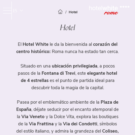
ES
Hotel
IT
Hotel
EN
FR
El
Hotel White
le da la bienvenida al
corazón del
centro histórico:
Roma nunca ha estado tan cerca.
Hotel
Situado en una
ubicación privilegiada
, a pocos
Servicios
pasos de la
Fontana di Trevi
, este
elegante hotel
Habitaciones
de 4 estrellas
es el punto de partida ideal para
descubrir toda la magia de la capital.
Spa & Gimnasio
Habitación Estándar
Habitación Superior
Pasea por el emblemático ambiente de la
Plaza de
Travelroma Hotels
Junior Suite
España
, déjate seducir por el encanto atemporal de
Dónde estamos
la
Via Veneto
y la Dolce Vita, explora las boutiques
de la
Via Frattina
y la
Via dei Condotti
, símbolos
Galería
del estilo italiano, y admira la grandeza del
Coliseo,